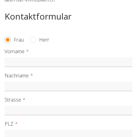
Kontaktformular
Frau
Herr
Vorname
Nachname
Zögern Sie nicht, uns
zu kontaktieren
Strasse
PLZ